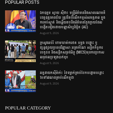
POPULAR POSTS
ឯកឧត្តម ស្វាយ ស៊ីថា៖ មន្ត្រីព័ត៌មាននិងសាធារណមតិ
ខេត្តឧត្តរមានជ័យ ត្រូវខិតខំលើកកម្ពស់សមត្ថភាព ក្នុង
ការទប់ស្កាត់ និងឆ្លើយតបនឹងព័ត៌មានក្លែងក្លាយដែល
បង្កើតឡើងដោយបញ្ញាសិប្បនិម្មិត (AI)
August 9, 2026
ក្រសួងអប់រំ ហាមឃាត់ការថត ចម្លង បង្ហោះ ឬ
ផ្សព្វផ្សាយប្រធានវិញ្ញាសា អត្រាកំណែ សន្លឹកកិច្ចការ
បេក្ខជន និងសន្លឹកសម្រង់ពិន្ទុ (MCS)មុនការប្រកាស
លទ្ធផលប្រឡងបាក់ឌុប
August 9, 2026
អគ្គនាយក​ស៊ីម៉ាក់៖ ថៃ​ទម្លាក់​គ្រាប់បែក​ចង្កោមចន្លោះ​
៦ទៅ​៧លានគ្រាប់​លើ​កម្ពុជា
August 9, 2026
POPULAR CATEGORY