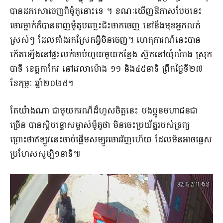
បានដកសោចេញពីម៉ូតូនោះទេ ។ ខណៈឃើញឱកាសបែបនេះ
ចោរម្នាក់ក៏បានទាញម៉ូតូបញ្ឆេះជិះចាកចេញ នៅនឹងមុខអ្នកលក់
ស្រស់ៗ ដែលគាំងរកស្រែកអ្វីមិនចេញ។ ហេតុការណ៍នេះបាន
កើតឡើងនៅផ្ទះលក់ចាប់ហួយមួយកន្លែង ស្ថិតនៅឃុំលំពង ស្រុក
បាទី ខេត្តតាកែវ នៅវេលាម៉ោង ១១ និង៤៥នាទី ព្រឹកថ្ងៃទី២៧
ខែកុម្ភៈ ឆ្នាំ២០២៥។
តែយ៉ាងណា ជាមួយករណីដ៏ហួសចិត្តនេះ បងប្អូនមហាជនជា
ច្រើន បានស្តីបន្ទោសម្ចាស់ម៉ូតូថា មិនចេះប្រយ័ត្នរបស់ទ្រព្យ
ព្រោះថាឥឡូវនេះចាប់ផ្តើមសម្បូរចោរវិញហើយ ដែលមិនអាចធ្វេស
ប្រហែសសូម្បី១នាទី៕