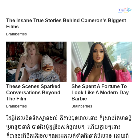
តែអ្វីដែលមិននឹកស្មានដល់ គឺគាប់ជូនពេលនោះ ក៏ស្រាប់តែមានប្តី
ប្រពន្ធ២នាក់ បានជិះម៉ូតូឌ្រីមសង់ចូលមក, ហើយភ្លាមៗនោះ
ក៏បានចុះពីម៉ូតូដើរចូលក្នុងផ្ទះអ្នកលក់ទាំងពីរនាក់ប្តីប្រពន្ធ ដោយពុំ