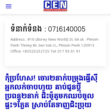
ទំនាក់ទំនង : 0716140005
Address : #16 (Borey New World) St. 6A sk . Phnom
Penh Thmey kh. Sen Sok ct., Phnom Penh 120913
Office: +85523232725 Tel: 017 93 61 91
កុំប្រហែស! ចោរ២នាក់បម្រុងធ្វើស៊ី
អ្នកលក់ចាបហួយ គាប់ជូនប្តី
ប្រពន្ធ២នាក់ ជិះម៉ូតូមកឈប់ចូល
ផ្ទះ១ភ្លែត ស្រាប់តែទាញជិះប្រុយ