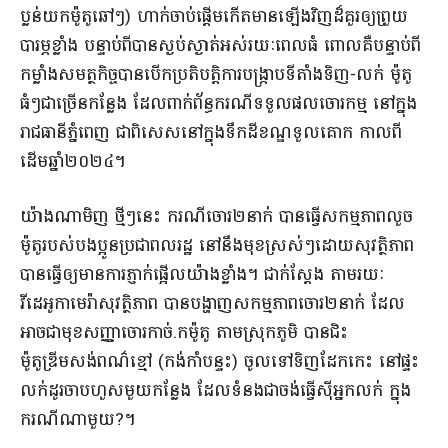
ប្លន់យកម៉ូតូឆៅៗ) ហាក់ចាប់ផ្តើមកើតមានឡើងវិញដ៏គួរឲ្យព្រួយ
បារម្ភខ្លាំង បន្ទាប់ពីបានស្ងប់ស្ងាត់អស់រយៈពេលធំ ពោលគឺបន្ទាប់ពី
កម្លាំងសមត្ថកិច្ចបានបើកប្រតិបត្តិការបង្រ្កាបទីតាំងទិញ-លក់ ម៉ូតូ
ធំៗជាច្រើនកន្លែង ដែលពាក់ព័ន្ធករណីទទួលផលចោរកម្ម នៅក្នុង
រាជធានីភ្នំពេញ ជាពិសេសនៅក្នុងទឹកដីខណ្ឌទួលគោក កាលពី
ដើមឆ្នាំ២០២៤។
យ៉ាងណាមិញ ថ្មីៗនេះ ករណីចោរ២នាក់ បានធ្វើសកម្មភាពលួច
ម៉ូតូរបស់បងប្អូនប្រជាពលរដ្ឋ នៅនឹងមុខស្រស់ៗដោយសុវត្ថិភាព
បានធ្វើឲ្យមានការភ្ញាក់ផ្អើលយ៉ាងខ្លាំង។ ជាក់ស្តែង តាមរយៈ
វីដេអូកាមេរ៉ាសុវត្ថិភាព បានបង្ហាញសកម្មភាពចោរ២នាក់ ដែល
អាចជាមុខសញ្ញាចោរកាច់.កម៉ូតូ តាមស្រុកភូមិ បានជិះ
ម៉ូតូឌ្រីមសង់ពណ៌ខ្មៅ (កង់កាំបន្ទះ) ចូលទៅទិញដែកកេះ នៅផ្ទះ
លក់ដូរចាបហួសមួយកន្លែង ដែលទំនងជាចង់ធ្វើស៊ីអ្នកលក់ ក្នុង
ករណីណាមួយ?។