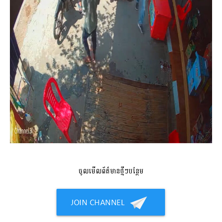
ចូលមើលព័ត៌មានថ្មីៗបន្ថែម