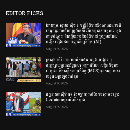
EDITOR PICKS
ឯកឧត្តម ស្វាយ ស៊ីថា៖ មន្ត្រីព័ត៌មាននិងសាធារណមតិ
ខេត្តឧត្តរមានជ័យ ត្រូវខិតខំលើកកម្ពស់សមត្ថភាព ក្នុង
ការទប់ស្កាត់ និងឆ្លើយតបនឹងព័ត៌មានក្លែងក្លាយដែល
បង្កើតឡើងដោយបញ្ញាសិប្បនិម្មិត (AI)
August 9, 2026
ក្រសួងអប់រំ ហាមឃាត់ការថត ចម្លង បង្ហោះ ឬ
ផ្សព្វផ្សាយប្រធានវិញ្ញាសា អត្រាកំណែ សន្លឹកកិច្ចការ
បេក្ខជន និងសន្លឹកសម្រង់ពិន្ទុ (MCS)មុនការប្រកាស
លទ្ធផលប្រឡងបាក់ឌុប
August 9, 2026
អគ្គនាយក​ស៊ីម៉ាក់៖ ថៃ​ទម្លាក់​គ្រាប់បែក​ចង្កោមចន្លោះ​
៦ទៅ​៧លានគ្រាប់​លើ​កម្ពុជា
August 9, 2026