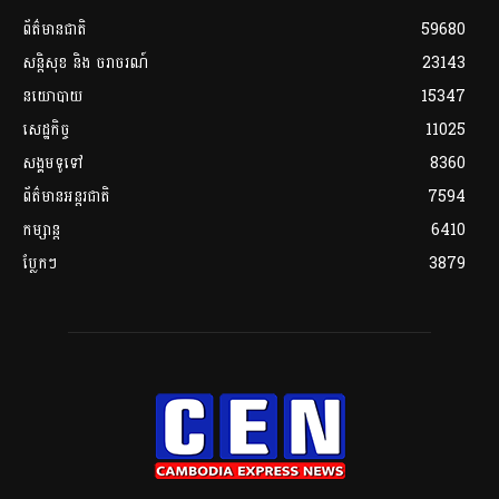
ព័ត៌មានជាតិ
59680
សន្តិសុខ និង ចរាចរណ៍
23143
នយោបាយ
15347
សេដ្ឋកិច្ច
11025
សង្គមទូទៅ
8360
ព័ត៌មានអន្តរជាតិ
7594
កម្សាន្ត
6410
ប្លែកៗ
3879