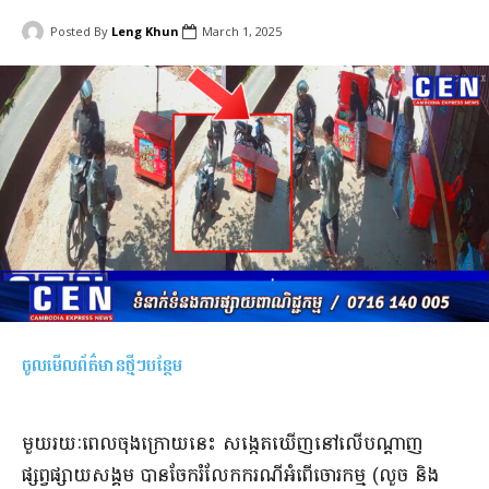
Posted By
Leng Khun
March 1, 2025
ចូលមើលព័ត៌មានថ្មីៗបន្ថែម
មួយរយៈពេលចុងក្រោយនេះ សង្កេតឃើញនៅលើបណ្តាញ
ផ្សព្វផ្សាយសង្គម បានចែករំលែកករណីអំពើចោរកម្ម (លួច និង