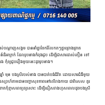
ាស់បណ្តាញសង្គម បាននាំគ្នាចែករំលែកតៗគ្នាព្រោងព្រាត
ធន៍ដ៏អាក្រក់ ដែលរូបនាងកំពុងជួប ដើម្បីជាសារដាស់តឿន ទៅ
ួនឯង កុំឲ្យជួបរឿងមួយនេះដូចរូបនាង។
៥ ឆ្នាំ មុន បងស្រីរបស់នាង បានបាត់បង់ជីវិត ដោយសារជំងឺមួយ
ស់ឧស្សាហ៍តាមដានបញ្ហាសុខភាពនៅលើរាងកាយ ជាពិសេស គួរ
ាច់ខាតកុំខ្មាសពេទ្យឲ្យសោះ ដើម្បីជៀសវាងហួសពេលដូចបងស្រី