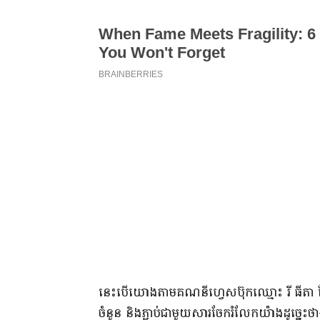
នេះបើយោងតាមគណនីហ្វេសប៊ុកឈ្មោះ រី ធីតា ដែល
ចំនួន និងភ្ជាប់ជាមួយសារចែករំលែកយ៉ាងដូច្នេះថា