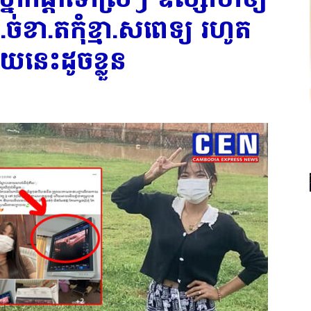
ា.ច់ខា.តកុំខ្មា.សពេទ្យ រហូត
យនេះដូចខ្លួន