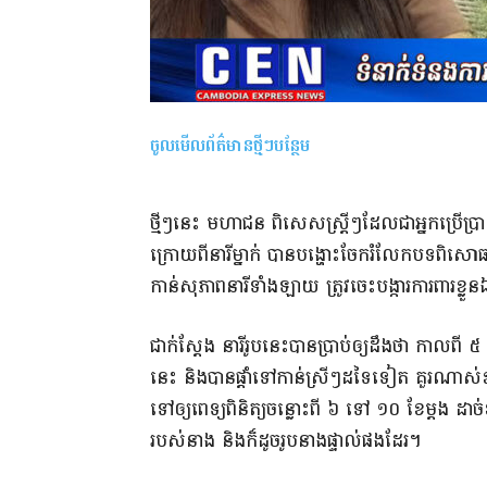
ចូលមើលព័ត៌មានថ្មីៗបន្ថែម
ថ្មីៗនេះ មហាជន ពិសេសស្រ្តីៗដែលជាអ្នកប្រើប្រ
ក្រោយពីនារីម្នាក់ បានបង្ហោះចែករំលែកបទពិសោ
កាន់សុភាពនារីទាំងឡាយ ត្រូវចេះបង្ការការពារខ្ល
ជាក់ស្តែង នារីរូបនេះបានប្រាប់ឲ្យដឹងថា កាលពី 
នេះ និងបានផ្តាំទៅកាន់ស្រីៗដទៃទៀត គួរណា
ទៅឲ្យពេទ្យពិនិត្យចន្លោះពី ៦ ទៅ ១០ ខែម្តង ដ
របស់នាង និងក៏ដូចរូបនាងផ្ទាល់ផងដែរ។