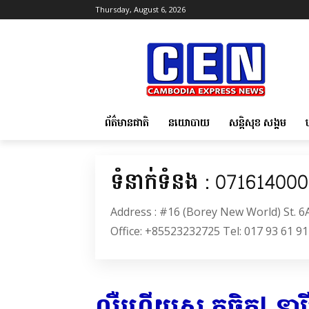
Thursday, August 6, 2026
ព័ត៌មានជាតិ
នយោបាយ
សន្តិសុខ សង្គម
ទំនាក់ទំនង : 07161400
Address : #16 (Borey New World) St. 
Office: +85523232725 Tel: 017 93 61 91
លឺហើយស្លុ.តចិត្ត! នារី