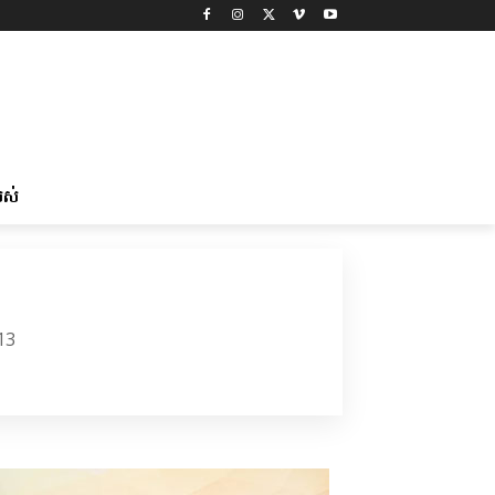
រស់
13