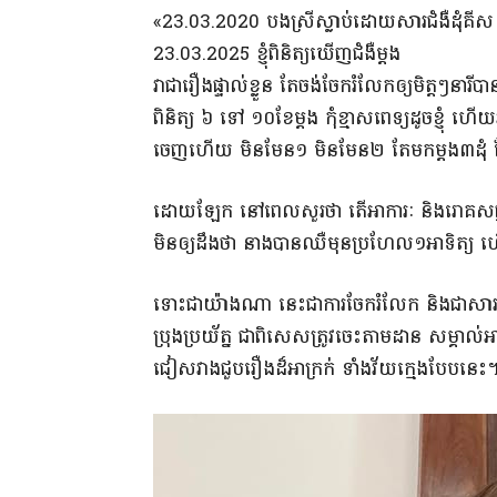
«23.03.2020 បងស្រីស្លាប់ដោយសារជំងឺដុំគីស
23.03.2025 ខ្ញុំពិនិត្យឃើញជំងឺម្ដង
វាជារឿងផ្ទាល់ខ្លួន តែចង់ចែករំលែកឲ្យមិត្តៗនារ
ពិនិត្យ ៦ ទៅ ១០ខែម្ដង កុំខ្មាសពេទ្យដូចខ្ញុ
ចេញហើយ មិនមែន១ មិនមែន២ តែមកម្ដង៣ដុំ តែម្
ដោយឡែក នៅពេលសួរថា តើអាការៈ និងរោគសញ្ញ
មិនឲ្យដឹងថា នាងបានឈឺមុនប្រហែល១អាទិត្យ 
ទោះជាយ៉ាងណា នេះជាការចែករំលែក និងជាសារដា
ប្រុងប្រយ័ត្ន ជាពិសេសត្រូវចេះតាមដាន សម្គាល់អា
ជៀសវាងជួបរឿងដ៏អាក្រក់ ទាំងវ័យក្មេងបែបនេះ