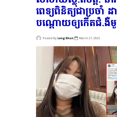
ពេទ្យពិនិត្យជាប្រចាំ ដ
បណ្តោយឲ្យកើតជំ.ងឺមួ
Posted By
Leng Khun
March 27, 2025