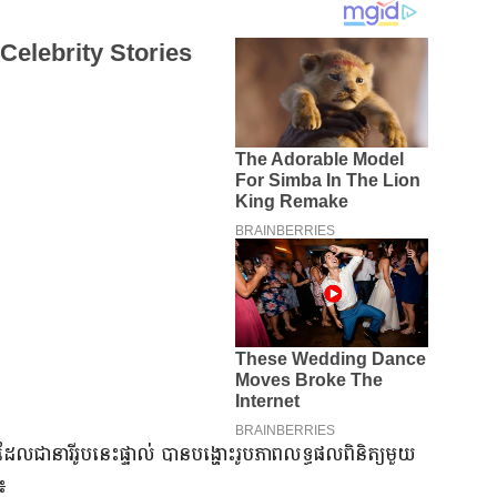
ជានារីរូបនេះផ្ទាល់ បានបង្ហោះរូបភាពលទ្ធផលពិនិត្យមួយ
៖