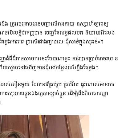
ីបានដឹង ត្រូវចេះតាមដានបញ្ហាលើរាងកាយ ឧស្សាហ៍ឲ្យពេទ្យ
ំ ហើយអាចមើលខ្ញុំជាគម្រូបាន ចេញតែលទ្ធផលមក និយាយអីលេង
ដងការពារ ប្រសើរជាងព្យាបាល ដុំសាច់ក្នុងសុដន់»។
ាជំងឺដ៏កាចសាហាវនេះបែបណាខ្លះ នាងបានប្រាប់តាមរយៈខ
ហើយស្ទាបទៅឃើញមានដុំនៅកន្លែងឈឺហ្នឹងតែម្តង។
ស់តឿនមួយ ដែលនារីគ្រប់រូប គ្រប់វ័យ គួរណាស់មានការ
ការសុខភាពខ្លួនឯងឲ្យបានខ្ជាប់ខ្ជួន ដើម្បីដឹងពីរោគសញ្ញា
៕