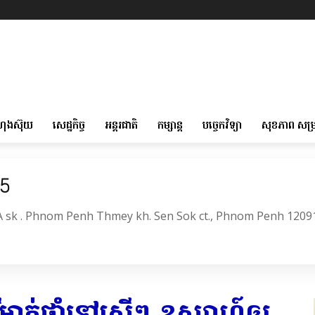
ហុងស៊ុយ
សេដ្ឋកិច្ច
អន្តរជាតិ
កម្សាន្ត
បច្ចេកវិទ្យា
សុខភាព សម្
05
6A sk . Phnom Penh Thmey kh. Sen Sok ct., Phnom Penh 1209
ម្នាក់ផ្តាំទៅស្រីៗ ឧស្សាហ៍ឲ្យ