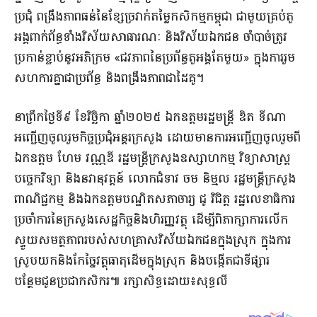
ប្រជុំ​ ពង្រឹងភាពធន់នៃខ្សែច្រវាក់តម្លៃកសិកម្មកម្ពុជា ជាមួយគ្រប់តួ
អង្គពាក់ព័ន្ធទាំងវិស័យសាធារណៈ និងវិស័យឯកជន ចាំបាច់ត្រូវ
ប្រកាន់ខ្ជាប់នូវអភិក្រម «ជវភាពនៃប្រព័ន្ធតួអង្គតែមួយ» ក្នុងការរួម
សហការគ្នាជាប្រព័ន្ធ និងពង្រឹងភាពជាដៃគូ។
នាព្រឹកថ្ងៃទី៩ ខែវិច្ឆិកា ឆ្នាំ២០២៥ ឯកឧត្តមរដ្ឋមន្ត្រី ឌិត ទីណា
អញ្ជើញចូលរួមកិច្ចប្រជុំអន្តរក្រសួង ដោយមានការអញ្ជើញចូលរួមពី
ឯកឧត្តម ហែម វណ្ណឌី រដ្ឋមន្ត្រីក្រសួងឧស្សាហកម្ម វិទ្យាសាស្ត្រ
បច្ចេកវិទ្យា និងនវានុវត្តន៍ លោកជំទាវ ចម និម្មល រដ្ឋមន្ត្រីក្រសួង
ពាណិជ្ជកម្ម និងឯកឧត្តមបណ្ឌិតសភាចារ្យ ជូ វិជិត្ត រដ្ឋលេខាធិការ
ប្រចាំការនៃក្រសួងសេដ្ឋកិច្ចនិងហិរញ្ញវត្ថុ ដើម្បីពិភាក្សាការលើក
ស្ទួយសមត្ថភាពរបស់សហគ្រាសវិស័យឯកជនក្នុងស្រុក ក្នុងការ
ស្រូបយកនិងកែច្នៃវត្ថុធាតុដើមក្នុងស្រុក និងបង្កើតជាទីផ្សារ
បន្ថែមជូនប្រជាកសិករ៕ រក្សាសិទ្ធដោយ៖សុទ្ធលី