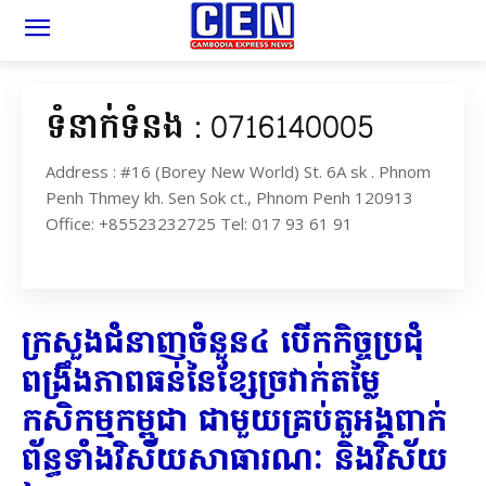
ទំនាក់ទំនង : 0716140005
Address : #16 (Borey New World) St. 6A sk . Phnom
Penh Thmey kh. Sen Sok ct., Phnom Penh 120913
Office: +85523232725 Tel: 017 93 61 91
ក្រសួងជំនាញចំនួន៤ បើកកិច្ចប្រជុំ​
ពង្រឹងភាពធន់នៃខ្សែច្រវាក់តម្លៃ
កសិកម្មកម្ពុជា ជាមួយគ្រប់តួអង្គពាក់
ព័ន្ធទាំងវិស័យសាធារណៈ និងវិស័យ