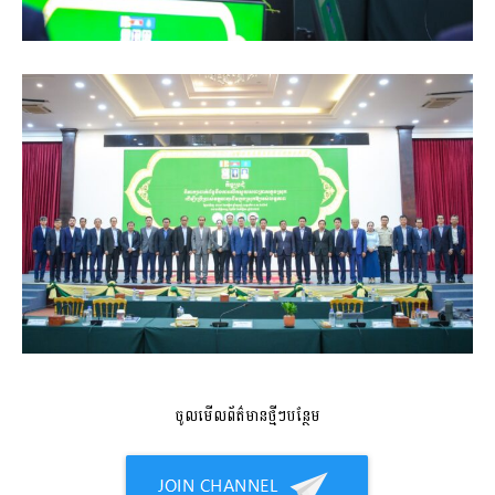
ចូលមើលព័ត៌មានថ្មីៗបន្ថែម