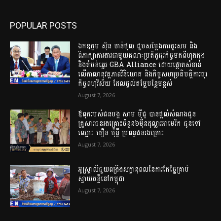
POPULAR POSTS
ឯកឧត្តម ស៊ុន ចាន់ថុល ជួបសម្តែងការគួរសម និង
ពិភាក្សាការងារជាមួយគណៈប្រតិភូធុរកិច្ចមកពីហុងកុង
និងតំបន់ឆ្នេរ GBA Alliance ដោយផ្តោតសំខាន់
លើកាលានុវត្តភាពវិនិយោគ និងកិច្ចសហប្រតិបត្តិការធុរ
កិច្ចពហុវិស័យ ដែលផ្តល់តម្លែបន្ថែមខ្ពស់
August 7, 2026
ឪពុករបស់ជនបង្ក សាម ម៉ីជូ បានផ្តល់សំណងជូន
គ្រួសារជនរងគ្រោះចំនួន៦ម៉ឺនដុល្លារអាមេរិក ជូនទៅ​
ឈ្មោះ​ គឿន​ ប៉ុន្នី​ ប្រពន្ធជនរងគ្រោះ​
August 7, 2026
អូស្ត្រាលីជួយពង្រឹងសក្តានុពលនៃការកែច្នៃគ្រាប់
ស្វាយចន្ទីនៅកម្ពុជា
August 7, 2026