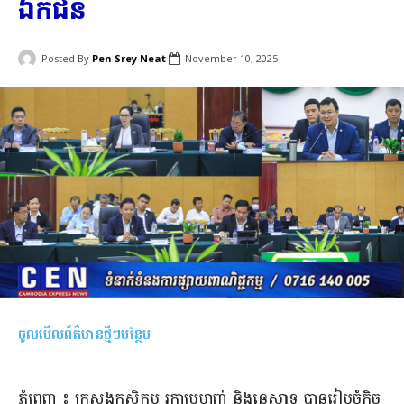
ឯកជន
Posted By
Pen Srey Neat
November 10, 2025
ចូលមើលព័ត៌មានថ្មីៗបន្ថែម
ភ្នំពេញ ៖ ក្រសួងកសិកម្ម​ រុក្ខាប្រមាញ់​ និងនេសាទ​ បានរៀបចំកិច្ច