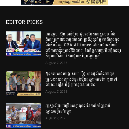
EDITOR PICKS
ឯកឧត្តម ស៊ុន ចាន់ថុល ជួបសម្តែងការគួរសម និង
ពិភាក្សាការងារជាមួយគណៈប្រតិភូធុរកិច្ចមកពីហុងកុង
និងតំបន់ឆ្នេរ GBA Alliance ដោយផ្តោតសំខាន់
លើកាលានុវត្តភាពវិនិយោគ និងកិច្ចសហប្រតិបត្តិការធុរ
កិច្ចពហុវិស័យ ដែលផ្តល់តម្លែបន្ថែមខ្ពស់
August 7, 2026
ឪពុករបស់ជនបង្ក សាម ម៉ីជូ បានផ្តល់សំណងជូន
គ្រួសារជនរងគ្រោះចំនួន៦ម៉ឺនដុល្លារអាមេរិក ជូនទៅ​
ឈ្មោះ​ គឿន​ ប៉ុន្នី​ ប្រពន្ធជនរងគ្រោះ​
August 7, 2026
អូស្ត្រាលីជួយពង្រឹងសក្តានុពលនៃការកែច្នៃគ្រាប់
ស្វាយចន្ទីនៅកម្ពុជា
August 7, 2026