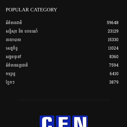
POPULAR CATEGORY
ព័ត៌មានជាតិ
59648
សន្តិសុខ និង ចរាចរណ៍
23129
នយោបាយ
15330
សេដ្ឋកិច្ច
11024
សង្គមទូទៅ
8360
ព័ត៌មានអន្តរជាតិ
7594
កម្សាន្ត
6410
ប្លែកៗ
3879