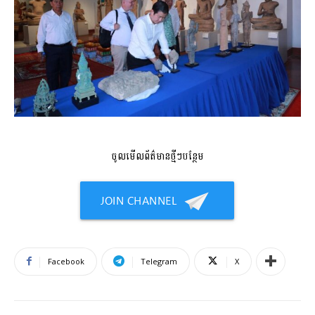
ចូលមើលព័ត៌មានថ្មីៗបន្ថែម
Facebook
Telegram
X