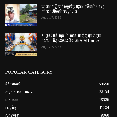
ឃាតករជាប្តី ចាក់សម្លាប់ប្រពន្ធនៅភូមិដកវ៉ាន ខេត្ត
តាកែវ ហើយរត់គេច​ខ្លួន​បាត់
August 7, 2026
សម្តេចធិបតី ហ៊ុន ម៉ាណែត អញ្ជើញជួបជាមួយ
គណៈប្រតិភូ CGCC និង GBA Alliance
August 7, 2026
POPULAR CATEGORY
ព័ត៌មានជាតិ
59658
សន្តិសុខ និង ចរាចរណ៍
23134
នយោបាយ
15335
សេដ្ឋកិច្ច
11024
សង្គមទូទៅ
8360