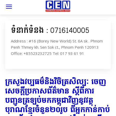
ទំនាក់ទំនង : 0716140005
Address : #16 (Borey New World) St. 6A sk . Phnom
Penh Thmey kh. Sen Sok ct., Phnom Penh 120913
Office: +85523232725 Tel: 017 93 61 91
ក្រសួងវប្បធម៌និងវិចិត្រសិល្បៈ ចេញ
សេចក្តីប្រកាសព័ត៌មាន ស្តីពីការ
បញ្ជូនត្រឡប់មកកម្ពុជាវិញនូវវត្ថុ
បុរាណខ្មែរចំនួន២០រូប ពីអ្នកកាន់កាប់