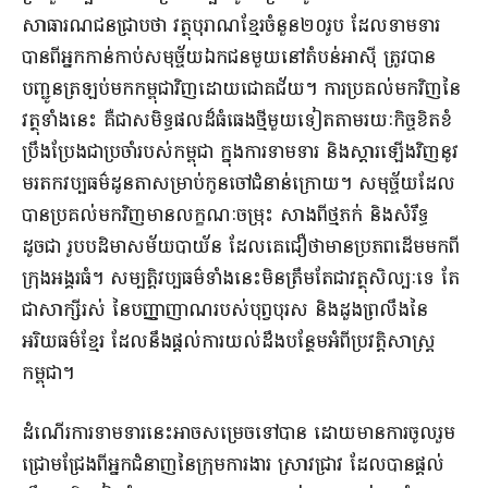
សាធារណជនជ្រាបថា វត្ថុបុរាណខ្មែរចំនួន២០រូប ដែលទាមទារ
បានពីអ្នកកាន់កាប់សមុច្ច័យឯកជនមួយនៅតំបន់អាស៊ី ត្រូវបាន
បញ្ជូនត្រឡប់មកកម្ពុជាវិញដោយជោគជ័យ។ ការប្រគល់មកវិញនៃ
វត្ថុទាំងនេះ គឺជាសមិទ្ធផលដ៏ធំធេងថ្មីមួយទៀតតាមរយៈកិច្ចខិតខំ
ប្រឹងប្រែងជាប្រចាំរបស់កម្ពុជា ក្នុងការទាមទារ និងស្តារឡើងវិញនូវ
មរតកវប្បធម៌ដូនតាសម្រាប់កូនចៅជំនាន់ក្រោយ។ សមុច្ច័យដែល
បានប្រគល់មកវិញមានលក្ខណៈចម្រុះ សាងពីថ្មភក់ និងសំរឹទ្ធ
ដូចជា រូបបដិមាសម័យបាយ័ន ដែលគេជឿថាមានប្រភពដើមមកពី
ក្រុងអង្គរធំ។ សម្បត្តិវប្បធម៌ទាំងនេះមិនត្រឹមតែជាវត្ថុសិល្បៈទេ តែ
ជាសាក្សីរស់ នៃបញ្ញាញាណរបស់បុព្វបុរស និងដួងព្រលឹងនៃ
អរិយធម៌ខ្មែរ ដែលនឹងផ្ដល់ការយល់ដឹងបន្ថែមអំពីប្រវត្តិសាស្ត្រ
កម្ពុជា។
ដំណើរការទាមទារនេះអាចសម្រេចទៅបាន ដោយមានការចូលរួម
ជ្រោមជ្រែងពីអ្នកជំនាញនៃក្រុមការងារ ស្រាវជ្រាវ ដែលបានផ្តល់