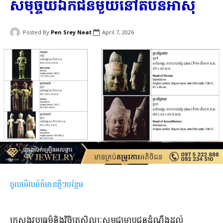
សមុច្ច័យឯកជនមួយនៅតំបន់អាស៊ី
Posted By
Pen Srey Neat
April 7, 2026
ចូលមើលព័ត៌មានថ្មីៗបន្ថែម
ក្រសួងវប្បធម៌និងវិចិត្រសិល្បៈសូមជម្រាបជូនដំណឹងដល់