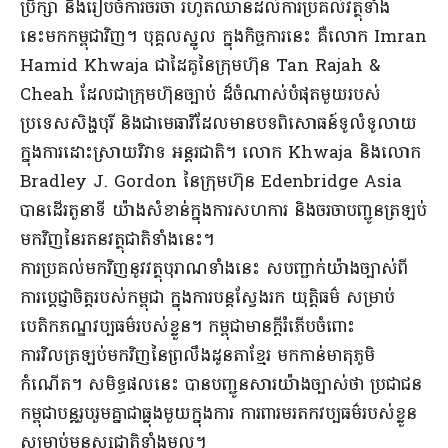
ប្រឹក្សា និងរៀបចំការចរចា រហូតឈានដល់ការប្រគល់វត្ថុទាំង
នេះមកកម្ពុជាវិញ។ បុគ្គលស្នូល ក្នុងកិច្ចការនេះ គឺលោក Imran
Hamid Khwaja ជាដៃគូនៃក្រុមហ៊ុន Tan Rajah &
Cheah ដែលជាក្រុមហ៊ុនច្បាប់ ដ៏ចំណាស់បំផុតមួយរបស់
ប្រទេសសិង្ហបុរី និងជាមេធាវីដែលមានបទពិសោធន៍ទូលំទូលាយ
ក្នុងការដោះស្រាយវិវាទ អន្តរជាតិ។ លោក Khwaja និងលោក
Bradley J. Gordon នៃក្រុមហ៊ុន Edenbridge Asia
បានដើរតួនាទី យ៉ាងសំខាន់ក្នុងការសហការ និងចរចាបញ្ជូនត្រឡប់
មកវិញនៃរតនវត្ថុជាតិទាំងនេះ។
ការប្រគល់មកវិញនូវវត្ថុបុរាណទាំងនេះ សបញ្ជាក់យ៉ាងច្បាស់ពី
ការប្តេជ្ញាចិត្តរបស់កម្ពុជា ក្នុងការបន្តស្វែងរក យុត្តិធម៌ សម្រាប់
បេតិកភណ្ឌវប្បធម៌របស់ខ្លួន។ កម្ពុជាមានក្តីរំភើបចំពោះ
ការវិលត្រឡប់មកវិញនៃព្រលឹងដូនតាខ្មែរ មកកាន់មាតុភូមិ
កំណើត។ សមិទ្ធផលនេះ បានបញ្ជូនសារយ៉ាងច្បាស់ថា ប្រជាជន
កម្ពុជាបន្តរួបរួមគ្នាជាធ្លុងមួយក្នុងការ ការពារមរតកវប្បធម៌របស់ខ្លួន
សម្រាប់មនុស្សជាតិទាំងមូល។