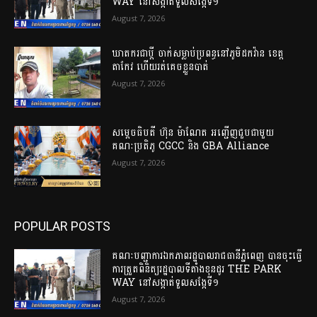
WAY នៅសង្កាត់ទួលសង្កែទី១
August 7, 2026
ឃាតករជាប្តី ចាក់សម្លាប់ប្រពន្ធនៅភូមិដកវ៉ាន ខេត្ត
តាកែវ ហើយរត់គេច​ខ្លួន​បាត់
August 7, 2026
សម្តេចធិបតី ហ៊ុន ម៉ាណែត អញ្ជើញជួបជាមួយ
គណៈប្រតិភូ CGCC និង GBA Alliance
August 7, 2026
POPULAR POSTS
គណៈបញ្ជាការឯកភាពរដ្ឋបាលរាជធានីភ្នំពេញ បានចុះធ្វើ
ការត្រួតពិនិត្យរដ្ឋបាលទីតាំងខុនដូរ THE PARK
WAY នៅសង្កាត់ទួលសង្កែទី១
August 7, 2026