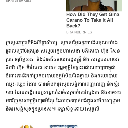
ក្រសួងវប្បធម៌និងវិចិត្រសិល្បៈ សូមសម្ដែងនូវការដឹងគុណយ៉ាង
ជ្រាលជ្រៅបំផុតជូន សម្តេចអគ្គមហាសេនា បតីតេជោ ហ៊ុន សែន
ប្រធានព្រឹទ្ធសភា និងជាអតីតនាយករដ្ឋមន្ត្រី និង សម្តេចមហាបវរ
ធិបតី ហ៊ុន ម៉ាណែត នាយក រដ្ឋមន្ត្រីនៃព្រះរាជាណាចក្រកម្ពុជា
ចំពោះការដឹកនាំប្រកបដោយចក្ខុវិស័យវែងឆ្ងាយ និងនយោបាយ
ឈ្នះ-ឈ្នះ ដែល បាននាំមកនូវសុខសន្តិភាពពេញលេញ និងស្ថិរ
ភាព ដែលបង្កើតលក្ខខណ្ឌចាំបាច់សម្រាប់ការស្វែងរក និងទាមទារ
មកវិញនូវសម្បត្តិវប្បធម៌ខ្មែរ ដែលបានបាត់បង់ក្នុងសម័យសង្គ្រាម
និងអសន្តិសុខក្នុងប្រទេស៕ រក្សាសិទ្ធដោយ៖សុទ្ធលី