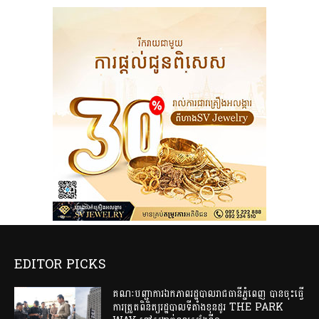
EDITOR PICKS
គណៈបញ្ជាការឯកភាពរដ្ឋបាលរាជធានីភ្នំពេញ បានចុះធ្វើ
ការត្រួតពិនិត្យរដ្ឋបាលទីតាំងខុនដូរ THE PARK