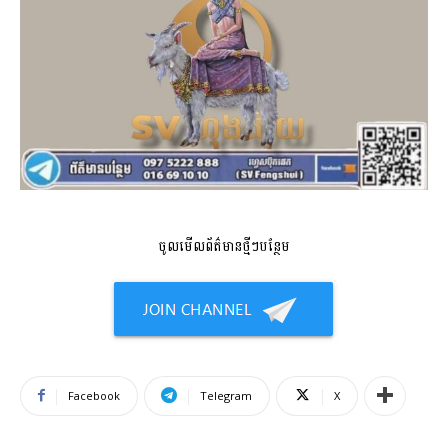
ចូលមើលព័ត៌មានថ្មីៗបន្ថែម
Facebook
Telegram
X