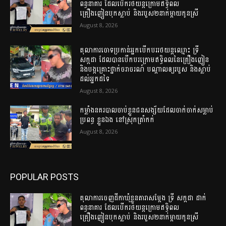
ពន្ធនាគារ ដែលបើករថយន្តក្រោមឥទ្ធិពល
គ្រឿងញៀនបុកស្លាប់ និងរបួស២នាក់ម្តាយកូនស្រី
August 8, 2026
តុលាការចោទប្រកាន់អ្នកបើកបររថយន្តឈ្មោះ ទ្រី
សក្កដា ដែលបានបើកបរក្រោមឥទ្ធិពលនៃគ្រឿងញៀន
និងបង្កគ្រោះថ្នាក់ចរាចរណ៍ បណ្តាលឲ្យរបួស និងស្លាប់
ដល់អ្នកដទៃ
August 8, 2026
កម្លាំងនគរបាលចាប់ខ្លួនជនសង្ស័យដែលចាក់ចាក់សម្លាប់
ប្រពន្ធ ខ្លួនឯង នៅស្រុកត្រាំកក់
August 8, 2026
POPULAR POSTS
តុលាការចេញដីកាឃុំខ្លួនតារាសម្តែង ទ្រី សក្កដា ដាក់
ពន្ធនាគារ ដែលបើករថយន្តក្រោមឥទ្ធិពល
គ្រឿងញៀនបុកស្លាប់ និងរបួស២នាក់ម្តាយកូនស្រី