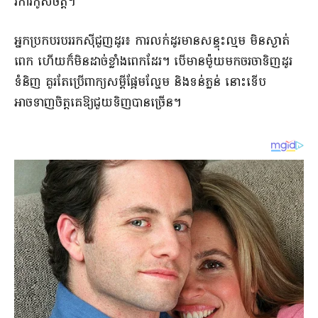
រកាំរកូសចិត្ត។
អ្នកប្រកបរបររកស៊ីជួញដូរ៖ ការលក់ដូរមានសន្ទុះល្មម មិនស្ងាត់
ពេក ហើយក៏មិនដាច់ខ្លាំងពេកដែរ។ បើមានម៉ូយមកចរចាទិញដូរ
ទំនិញ គួរតែប្រើពាក្យសម្តីផ្អែមល្ហែម និងទន់ភ្លន់ នោះទើប
អាចទាញចិត្តគេឱ្យជួយទិញបានច្រើន។