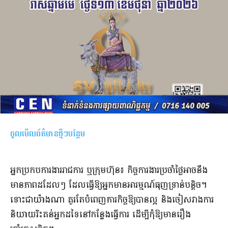
ចូលមើលព័ត៌មានថ្មីៗបន្ថែម
អ្នកប្រកបការងាររាជការ ឬក្រុមហ៊ុន៖ កិច្ចការងារប្រចាំថ្ងៃអាចនឹង
មានភាពដដែលៗ ដែលធ្វើឱ្យអ្នកមានអារម្មណ៍ធុញទ្រាន់បន្តិច។
ទោះជាយ៉ាងណា គួរតែបំពេញភារកិច្ចឱ្យបានល្អ និងចៀសវាងការ
និយាយរិះគន់អ្នកដទៃនៅកន្លែងធ្វើការ ដើម្បីកុំឱ្យមានរឿង