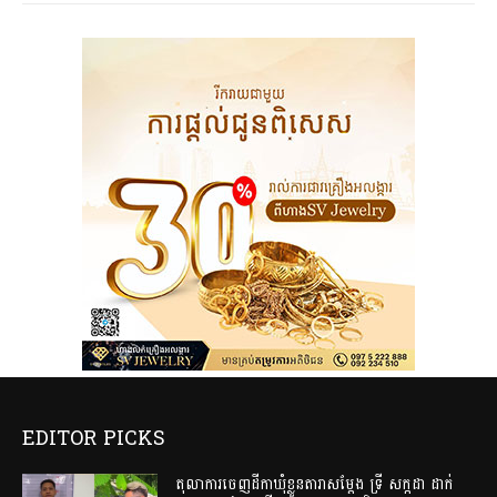
EDITOR PICKS
តុលាការចេញដីកាឃុំខ្លួនតារាសម្តែង ទ្រី សក្កដា ដាក់