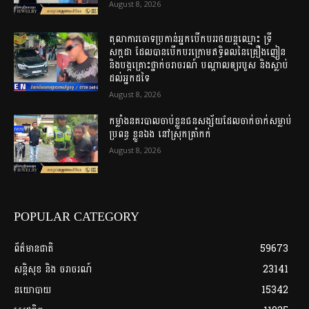
August 8, 2026
តុលាការចោទប្រកាន់អ្នកបើកបររថយន្តឈ្មោះ ទ្រី
សក្កដា ដែលបានបើកបរក្រោមឥទ្ធិពលនៃគ្រឿងញៀន
និងបង្កគ្រោះថ្នាក់ចរាចរណ៍ បណ្តាលឲ្យរបួស និងស្លាប់
ដល់អ្នកដទៃ
August 8, 2026
កម្លាំងនគរបាលចាប់ខ្លួនជនសង្ស័យដែលចាក់ចាក់សម្លាប់
ប្រពន្ធ ខ្លួនឯង នៅស្រុកត្រាំកក់
August 8, 2026
POPULAR CATEGORY
ព័ត៌មានជាតិ
59673
សន្តិសុខ និង ចរាចរណ៍
23141
នយោបាយ
15342