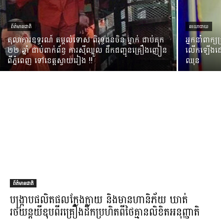
ព័ត៌មានជាតិ
នយោបាយ
តុលាការឧទ្ធរណ៍ តម្កល់ទោស ពិរុទ្ធជនចិន ម្នាក់ ជាប់គុក
អ្នកនាំពាក្
២២ ឆ្នាំ ជាប់ពាក់ព័ន្ធ ការស៊ីឈ្នួល ដឹកជញ្ជូនគ្រឿងញៀន
លើកឡើងដោយ
ពីភ្នំពេញ ទៅខេត្តស្វាយរៀង !!
ឈុន
ព័ត៌មានជាតិ
បង្ក្រាប​ផលិតផល​ក្លែងក្លាយ និង​មាន​ហានិភ័យ ឃាត់​
រថយន្ត​យី​ឌុប​ពីរ​គ្រឿង​ដឹក​ប្រហិត​ពី​ថៃ​គ្មាន​លិខិត​អនុញ្ញាតិ​