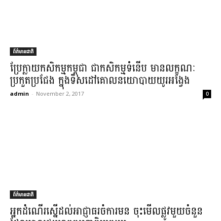
ព័ត៌មានជាតិ
ប្រែក្លាយ​កសិកម្ម​កម្ពុជា ជា​កសិកម្ម​ទំនើប មាន​លក្ខណៈ​
ប្រកួតប្រជែង ក្នុងទិសដៅ​គោលនយោបាយ​យូរអង្វែង
admin
-
November 2, 2017
0
ព័ត៌មានជាតិ
អ្នកដំណើរ​ស្នើ​ដល់​អាជ្ញាធរ​ចំការមន ចុះ​មើលផ្លូវ​មួយចំនួន