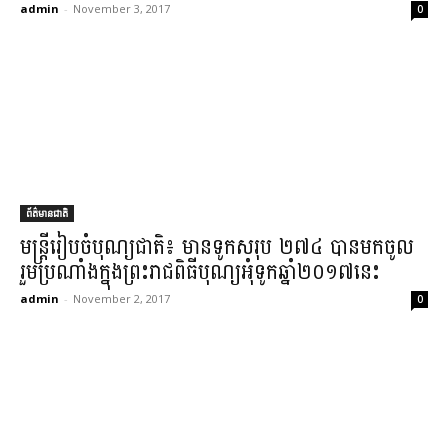
admin
-
November 3, 2017
0
ព័ត៌មានជាតិ
មន្ត្រី​រៀបចំ​បុណ្យជាតិ​៖ មាន​ទូក​សរុប ២៧៤ បានមក​ចូល
រួម​ប្រណាំង​ក្នុង​ព្រះរាជ​ពិធីបុណ្យ​អុំទូក​ឆ្នាំ​២០១៧​នេះ​
admin
-
November 2, 2017
0