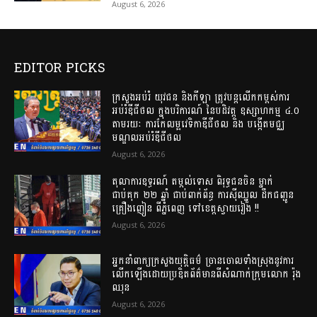
August 6, 2026
EDITOR PICKS
ក្រសួងអប់រំ យុវជន និងកីឡា ត្រូវបន្តលើកកម្ពស់ការ
អប់រំឌីជីថល ក្នុងបរិការណ៍ នៃបដិវត្ត ឧស្សាហកម្ម ៤.០
តាមរយៈ ការកែលម្អវេទិកាឌីជីថល និង បង្កើតមជ្ឈ
មណ្ឌលអប់រំឌីជីថល
August 6, 2026
តុលាការឧទ្ធរណ៍ តម្កល់ទោស ពិរុទ្ធជនចិន ម្នាក់
ជាប់គុក ២២ ឆ្នាំ ជាប់ពាក់ព័ន្ធ ការស៊ីឈ្នួល ដឹកជញ្ជូន
គ្រឿងញៀន ពីភ្នំពេញ ទៅខេត្តស្វាយរៀង !!
August 6, 2026
អ្នកនាំពាក្យក្រសួងយុត្តិធម៌ ច្រានចោលទាំងស្រុងនូវការ
លើកឡើងដោយប្រឌិតព័ត៌មានពីសំណាក់ក្រុមលោក រ៉ុង
ឈុន
August 6, 2026