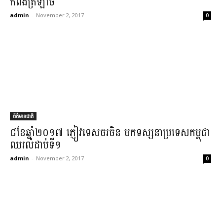
កំពង់ត្រឡាច​
admin
-
November 2, 2017
0
ព័ត៌មានជាតិ
៨​ខែ​ឆ្នាំ​២០១៧ ភ្ញៀវទេសចរ​ចិន មក​ទស្សនា​ប្រទេស​កម្ពុជា
ឈរ​លំដាប់​ទី​១
admin
-
November 2, 2017
0