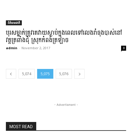
ព័ត៌មានជាតិ
បុរស​ម្នាក់​ត្រូវគេ​វាយ​ស្លាប់​ក្នុងពេល​ទៅលេង​រាំ​ធុងបាស់​នៅ​
វត្ត​ត្រពាំង​ជុំ ស្រុក​កំពង់ត្រឡាច​
admin
-
November 2, 2017
0
5,074
5,075
5,076
- Advertisment -
MOST READ