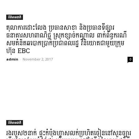
ព័ត៌មានជាតិ
តុលាការ​ដោះលែង ប្រធាន​សាខា និង​ប្រធាន​ទីផ្សារ
ធនាគារ​សហ​ពាណិជ្ជ ស្រុក​ខ្សាច់កណ្តាល ពាក់ព័ន្ធ​ករណី
សមគំនិត​ឆបោក​ប្រាក់​ប្រជាពលរដ្ឋ វិនិយោគ​ជាមួយ​ក្រុម
ហ៊ុន EBC
admin
-
November 2, 2017
0
ព័ត៌មានជាតិ
រងរបួស​២​នាក់ ផ្ទុះ​កំប៉ុង​ហ្គាស​លក់​ប្រហិត​ចៀន​នៅ​សួនច្បារ​