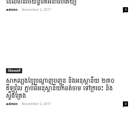
ដែលមាន​រថយន្ត​ចត​អនាធិបតេយ្យ​
admin
-
November 2, 2017
0
ព័ត៌មានជាតិ
សាកល្បង​ខ្សែបណ្តាញ​បញ្ជូន និង​អនុ​ស្ថានីយ ២៣០
គីឡូវ៉ុល ភ្ជាប់​ពី​អនុ​ស្ថានីយ​កំពង់ចាម ទៅ​ក្រចេះ និង​
ស្ទឹងត្រែង​
admin
-
November 2, 2017
0