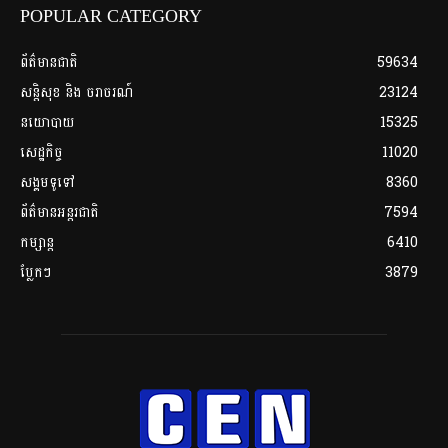
POPULAR CATEGORY
ព័ត៌មានជាតិ
59634
សន្តិសុខ និង ចរាចរណ៍
23124
នយោបាយ
15325
សេដ្ឋកិច្ច
11020
សង្គមទូទៅ
8360
ព័ត៌មានអន្តរជាតិ
7594
កម្សាន្ត
6410
ប្លែកៗ
3879