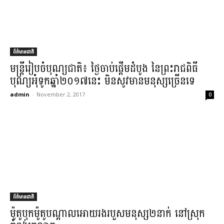
ព័ត៌មានជាតិ
មន្ត្រី​រៀបចំ​បុណ្យជាតិ​៖ ថ្ងៃ​ចាប់​ផ្តើមដំបូង នៃ​ព្រះ​រាជពិធី​
បុណ្យអុំទូក​ឆ្នាំ​២០១៧​នេះ មិនសូវមាន​មនុស្ស​ច្រើន​ទេ​
admin
-
November 2, 2017
0
ព័ត៌មានជាតិ
ម៉ូតូ​បុក​ម៉ូតូ​បណ្តាលអោយ​រងរបួស​មនុស្ស​២​នាក់ នៅ​ស្រុក​