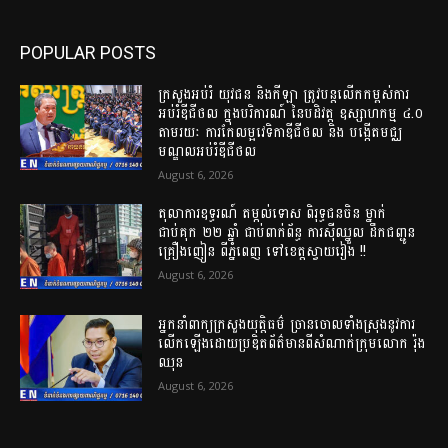
POPULAR POSTS
ក្រសួងអប់រំ យុវជន និងកីឡា ត្រូវបន្តលើកកម្ពស់ការ
អប់រំឌីជីថល ក្នុងបរិការណ៍ នៃបដិវត្ត ឧស្សាហកម្ម ៤.០
តាមរយៈ ការកែលម្អវេទិកាឌីជីថល និង បង្កើតមជ្ឈ
មណ្ឌលអប់រំឌីជីថល
August 6, 2026
តុលាការឧទ្ធរណ៍ តម្កល់ទោស ពិរុទ្ធជនចិន ម្នាក់
ជាប់គុក ២២ ឆ្នាំ ជាប់ពាក់ព័ន្ធ ការស៊ីឈ្នួល ដឹកជញ្ជូន
គ្រឿងញៀន ពីភ្នំពេញ ទៅខេត្តស្វាយរៀង !!
August 6, 2026
អ្នកនាំពាក្យក្រសួងយុត្តិធម៌ ច្រានចោលទាំងស្រុងនូវការ
លើកឡើងដោយប្រឌិតព័ត៌មានពីសំណាក់ក្រុមលោក រ៉ុង
ឈុន
August 6, 2026