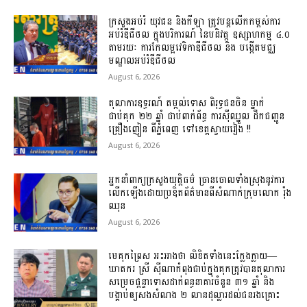
ក្រសួងអប់រំ យុវជន និងកីឡា ត្រូវបន្តលើកកម្ពស់ការ
អប់រំឌីជីថល ក្នុងបរិការណ៍ នៃបដិវត្ត ឧស្សាហកម្ម ៤.០
តាមរយៈ ការកែលម្អវេទិកាឌីជីថល និង បង្កើតមជ្ឈ
មណ្ឌលអប់រំឌីជីថល
August 6, 2026
តុលាការឧទ្ធរណ៍ តម្កល់ទោស ពិរុទ្ធជនចិន ម្នាក់
ជាប់គុក ២២ ឆ្នាំ ជាប់ពាក់ព័ន្ធ ការស៊ីឈ្នួល ដឹកជញ្ជូន
គ្រឿងញៀន ពីភ្នំពេញ ទៅខេត្តស្វាយរៀង !!
August 6, 2026
អ្នកនាំពាក្យក្រសួងយុត្តិធម៌ ច្រានចោលទាំងស្រុងនូវការ
លើកឡើងដោយប្រឌិតព័ត៌មានពីសំណាក់ក្រុមលោក រ៉ុង
ឈុន
August 6, 2026
មេគុកព្រៃស អះអាងថា លិខិតទាំងនេះក្លែងក្លាយ—
ឃាតករ ស្រី ស៊ីណាកំពុងជាប់ក្នុងគុកត្រូវបានតុលាការ
សម្រេចផ្តន្ទាទោសដាក់ពន្ធនាគារចំនួន ៣១ ឆ្នាំ និង
បង្គាប់ឲ្យសងសំណង ២ លានដុល្លារដល់ជនរងគ្រោះ