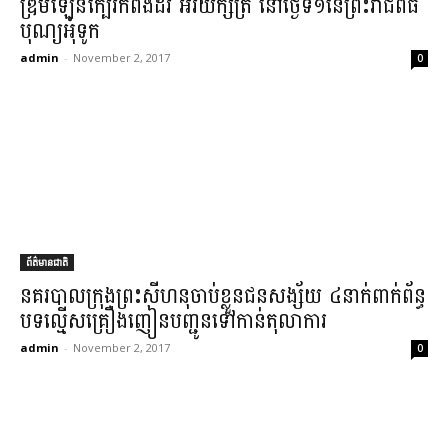
ឌ្រី​ម​ឡែ​ន​ក្បែរ​កំពង់ដរ អរិយ​ក្សត្រ នៅ​ថ្ងៃទី​១​នៃ​ព្រះ​រាជពិធី​
បុណ្យអុំទូក​
admin
-
November 2, 2017
0
ព័ត៌មានជាតិ
នគរបាល​ក្រុងព្រះសីហនុ​ចាប់ខ្លួន​ជនសង្ស័យ ៤​នាក់​ពាក់ព័ន្ធ​
បទល្មើស​គ្រឿងញៀន​បញ្ជូន​ទៅកាន់​តុលាការ​
admin
-
November 2, 2017
0